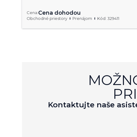
Cena dohodou
Cena:
Obchodné priestory
Prenájom
Kód: 329411
MOŽNO
PR
Kontaktujte naše asist