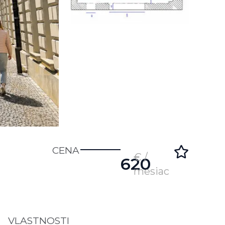
CENA
€ /
620
mesiac
VLASTNOSTI