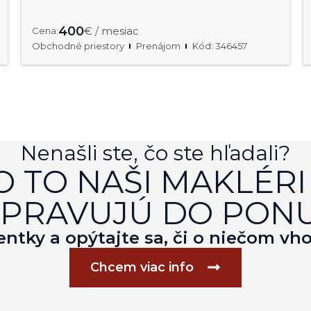
400
€ / mesiac
Cena:
Obchodné priestory
Prenájom
Kód: 346457
Nenašli ste, čo ste hľadali?
 TO NAŠI MAKLÉRI
IPRAVUJÚ DO PONU
entky a opýtajte sa, či o niečom v
Chcem viac info