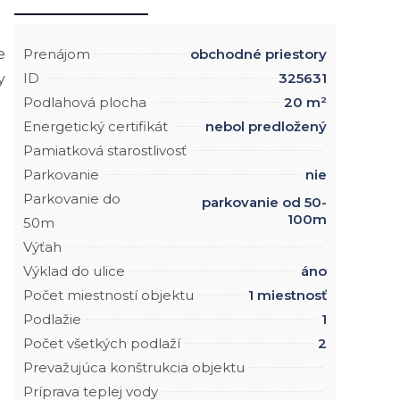
e
Prenájom
obchodné priestory
ID
325631
y
Podlahová plocha
20 m²
Energetický certifikát
nebol predložený
Pamiatková starostlivosť
Parkovanie
nie
Parkovanie do
parkovanie od 50-
100m
50m
Výťah
Výklad do ulice
áno
Počet miestností objektu
1 miestnosť
Podlažie
1
Počet všetkých podlaží
2
Prevažujúca konštrukcia objektu
Príprava teplej vody