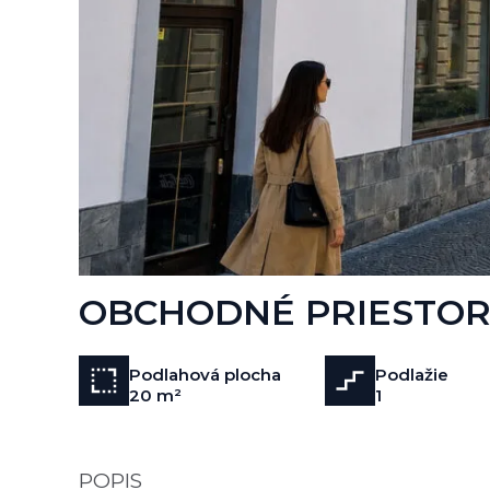
OBCHODNÉ PRIESTORY
Podlahová plocha
Podlažie
20 m²
1
POPIS