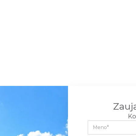
Zauj
Ko